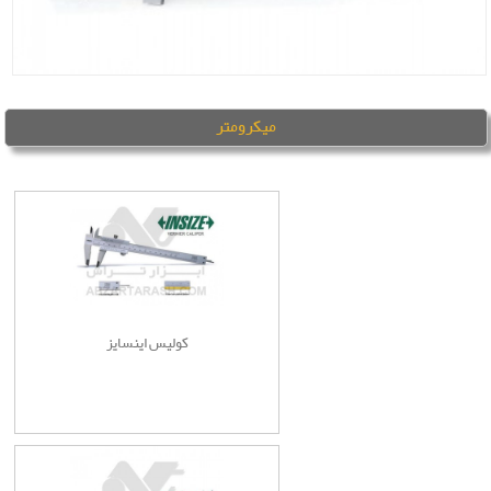
میکرومتر
کولیس اینسایز