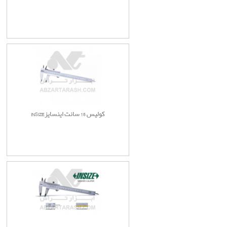
کولیس 15 سانت اینسایزINSIZE