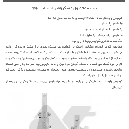
دسته محصول : میکرومتر اینسایزINSIZE
کولیس پایه دار ساده (INSIZE) اینسایز 15 سانت مدل 150-1253
#کولیس پایه دار
#کولیس پایه دار اینسایزinsize
#کولیس ارتفاع سنج اینسایزinsize
مشخصات ظاهری کولیس پایه دار ورنیه
همانطور که در تصویر مشخص است این کولیس در دسته بندی ابزار دقیق ورنیه قرار داده
می شود. عدم وجود صفحه نمایشگر و یا عقربه نیز باعث می شود که برای سنجش و محاسبه
اندازه، از اعداد روی خط کش استفاده شود. وجود دسته ای کوچک بر روی ستون و خط کش به
کاربر خود کمک می کند تا با محکم کردن ذره بین و جابه جایی ورنیه بتواند به راحتی اعداد
مشخص شده را مشاهده و یادداشت نماید. امکان سنجش تا عمق 150 میلیمتر ویژگی است که
در این محصول قابل بیان است.
کولیس پایه دار معمولی,کولیس پایه دار عقربه ای(کولیس پایه دار ساعتی),کولیس پایه دار
دیجیتال,