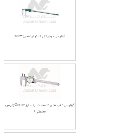
کولیس دیجیتال 1 متر اینسایزINSIZE
کولیس عقربه ای 15 سانت اینسایزINSIZE(کولیس
ساعتی)